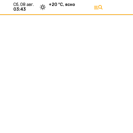
сб, 08 авг.
+
20
°С,
ясно
03:43