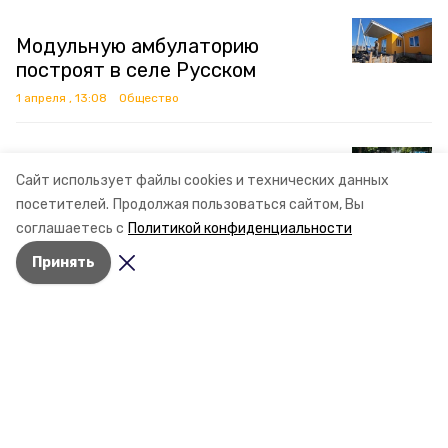
Модульную амбулаторию
построят в селе Русском
1 апреля , 13:08
Общество
Благоустройство парка станицы
Сайт использует файлы cookies и технических данных
Курской завершат в середине
посетителей.
Продолжая пользоваться сайтом, Вы
октября
соглашаетесь с
Политикой конфиденциальности
25 марта , 10:58
Общество
Принять
Число смертей от туберкулёза
снизилось на 59% на
Ставрополье за 10 лет
25 марта , 09:00
Общество