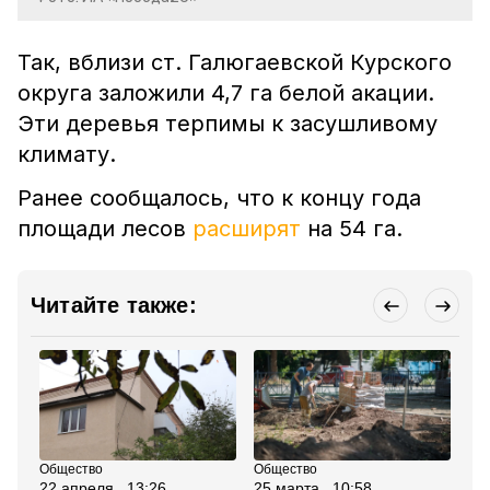
Так, вблизи ст. Галюгаевской Курского
округа заложили 4,7 га белой акации.
Эти деревья терпимы к засушливому
климату.
Ранее сообщалось, что к концу года
площади лесов
расширят
на 54 га.
Читайте также:
Общество
Общество
Сп
22 апреля , 13:26
25 марта , 10:58
18