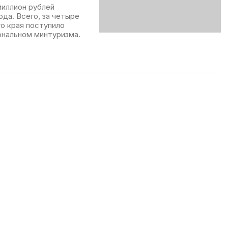
миллион рублей
ода. Всего, за четыре
о края поступило
ональном минтуризма.