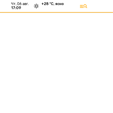
чт, 06 авг.
+
28
°С,
ясно
17:09