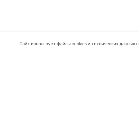
Сайт использует файлы cookies и технических данных 
Разделы
О комп
Новости
Контакт
Статьи
Докуме
© 2015 — 2025 «Курский информа
16+
Учредитель ГАУ СК «Ставропольское краевое информац
Главный редактор Тимченко М.П.