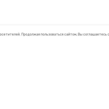
посетителей.
Продолжая пользоваться сайтом, Вы соглашаетесь 
ании
Мы в соцсетях
ная информация
нты
ционный портал»
ионное агентство»