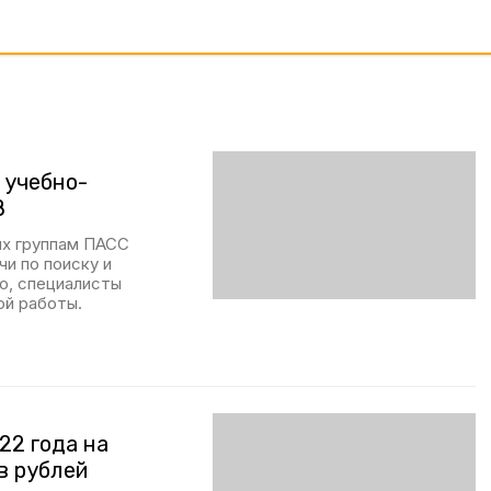
 учебно-
В
их группам ПАСС
и по поиску и
го, специалисты
ой работы.
22 года на
в рублей