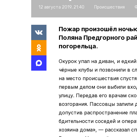
12 августа 2019, 21:40
Происшествия
Ф
Пожар произошёл ночью с
Поляна Предгорного рай
погорельца.
Окурок упал на диван, и едки
чёрные клубы и позвонили в с
на место происшествия спустя
первым делом они выбили вхо
улицу. Передав его врачам ск
возгорания. Пассовцы залили 
допустив распространение пла
бдительности соседей и опера
хозяина дома», — рассказал с