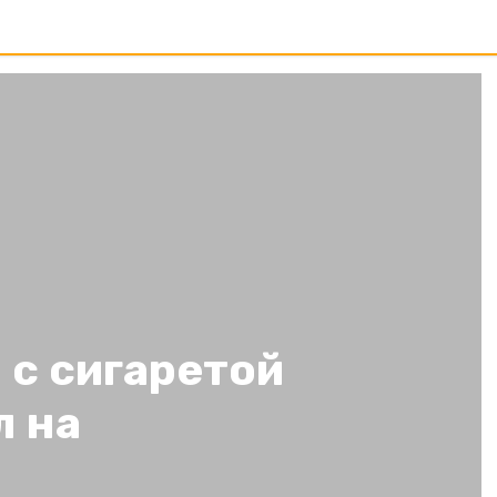
 с сигаретой
л на