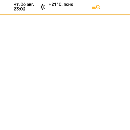
чт, 06 авг.
+
21
°С,
ясно
23:02