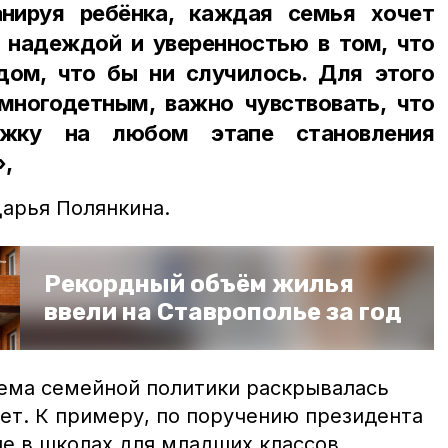
анируя ребёнка, каждая семья хочет
 надеждой и уверенностью в том, что
дом, что бы ни случилось. Для этого
многодетным, важно чувствовать, что
ржку на любом этапе становления
»,
арья Полянкина.
Рекордный объём жилья
ввели на Ставрополье за год
тема семейной политики раскрывалась
лет. К примеру, по поручению президента
ие в школах для младших классов