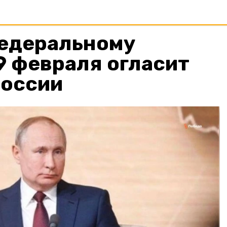
едеральному
9 февраля огласит
России