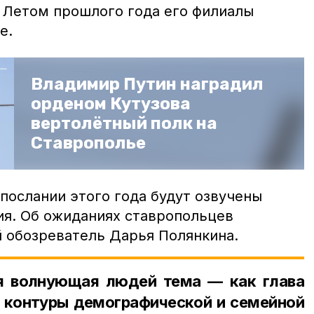
 Летом прошлого года его филиалы
е.
Владимир Путин наградил
орденом Кутузова
вертолётный полк на
Ставрополье
послании этого года будут озвучены
я. Об ожиданиях ставропольцев
й обозреватель Дарья Полянкина.
я волнующая людей тема — как глава
т контуры демографической и семейной