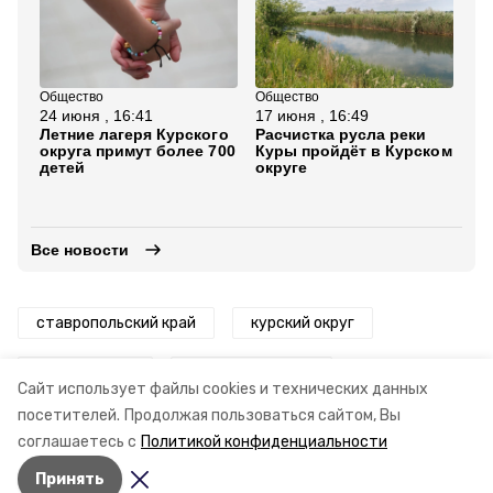
Общество
Общество
Об
24 июня , 16:41
17 июня , 16:49
27
Летние лагеря Курского
Расчистка русла реки
На
округа примут более 700
Куры пройдёт в Курском
ст
детей
округе
ма
со
Ки
Все новости
ставропольский край
курский округ
лесничество
уходные работы
Сайт использует файлы cookies и технических данных
посетителей.
Продолжая пользоваться сайтом, Вы
минприроды ск
губернатор ск
соглашаетесь с
Политикой конфиденциальности
Принять
Авторы:
Анастасия Колмыкова