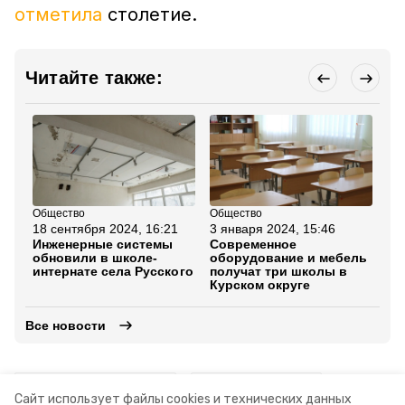
отметила
столетие.
Читайте также:
Общество
Общество
Об
18 сентября 2024, 16:21
3 января 2024, 15:46
2 
Инженерные системы
Современное
Ан
обновили в школе-
оборудование и мебель
ме
интернате села Русского
получат три школы в
пр
Курском округе
Ст
Все новости
ставропольский край
школы искусств
Сайт использует файлы cookies и технических данных