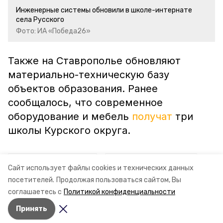
Инженерные системы обновили в школе-интернате
села Русского
Фото: ИА «Победа26»
Также на Ставрополье обновляют
материально-техническую базу
объектов образования. Ранее
сообщалось, что современное
оборудование и мебель
получат
три
школы Курского округа.
ставропольский край
владимир владимиров
Сайт использует файлы cookies и технических данных
посетителей.
Продолжая пользоваться сайтом, Вы
капремонт
школа-интернат
минобр ск
соглашаетесь с
Политикой конфиденциальности
Принять
Авторы:
Анастасия Колмыкова