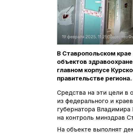
19 февраля 2025, 11:25
Общество
Ф
В Ставропольском крае
объектов здравоохранен
главном корпусе Курск
правительстве региона.
Средства на эти цели в
из федерального и крае
губернатора Владимира 
на контроль минздрав С
На объекте выполнят де