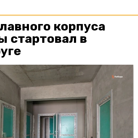
лавного корпуса
ы стартовал в
уге