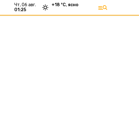
чт, 06 авг.
+
18
°С,
ясно
01:25