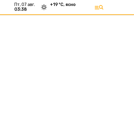
пт, 07 авг.
+
19
°С,
ясно
03:38