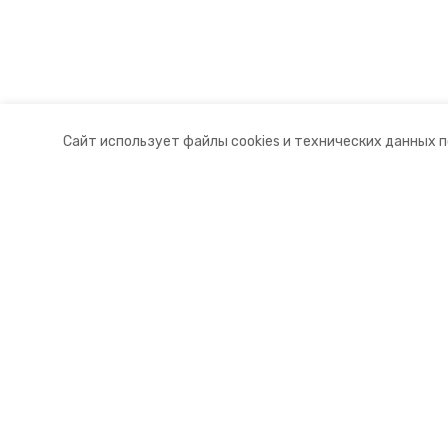
Сайт использует файлы cookies и технических данных 
Разделы
О комп
Новости
Контакт
Статьи
Докуме
© 2015 — 2025 «Курский информа
16+
Учредитель ГАУ СК «Ставропольское краевое информац
Главный редактор Тимченко М.П.