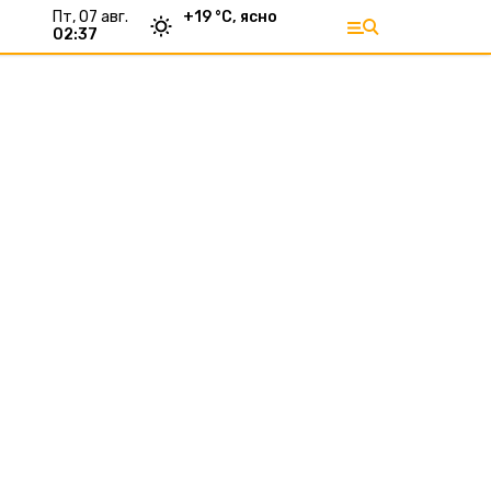
пт, 07 авг.
+
19
°С,
ясно
02:37