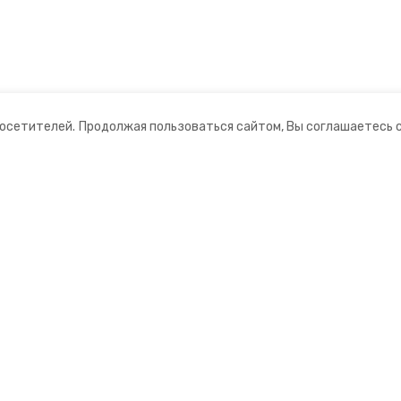
посетителей.
Продолжая пользоваться сайтом, Вы соглашаетесь 
ании
Мы в соцсетях
ная информация
нты
ционный портал»
ионное агентство»