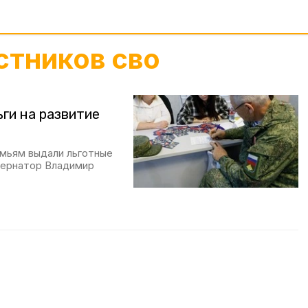
стников сво
ги на развитие
емьям выдали льготные
убернатор Владимир