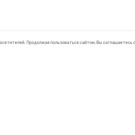
посетителей.
Продолжая пользоваться сайтом, Вы соглашаетесь 
ании
Мы в соцсетях
ная информация
нты
ционный портал»
ионное агентство»