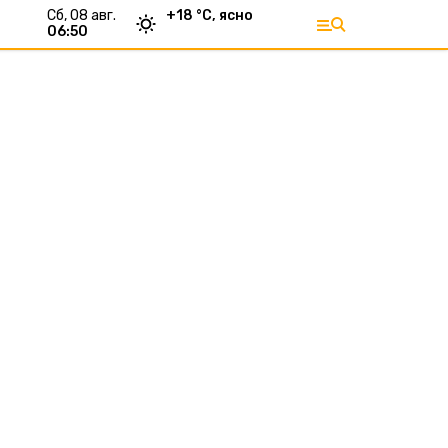
сб, 08 авг.
+
18
°С,
ясно
06:50