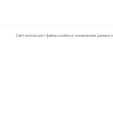
Сайт использует файлы cookies и технических данных 
Разделы
О комп
Новости
Контакт
Статьи
Докуме
© 2015 — 2025 «Курский информа
16+
Учредитель ГАУ СК «Ставропольское краевое информац
Главный редактор Тимченко М.П.