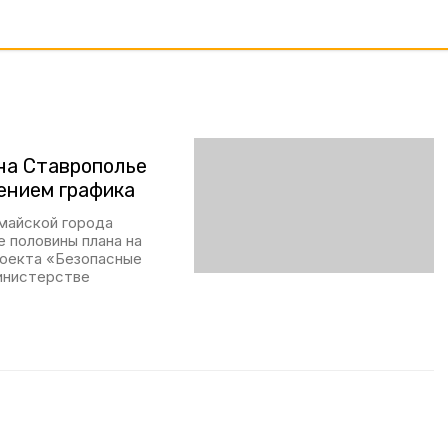
на Ставрополье
ением графика
майской города
 половины плана на
роекта «Безопасные
инистерстве