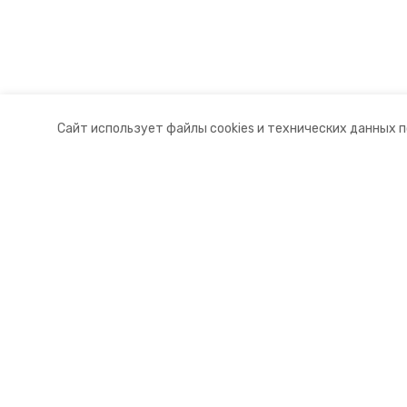
Сайт использует файлы cookies и технических данных 
Разделы
О комп
Новости
Контакт
Статьи
Докуме
© 2015 — 2025 «Курский информа
16+
Учредитель ГАУ СК «Ставропольское краевое информац
Главный редактор Тимченко М.П.