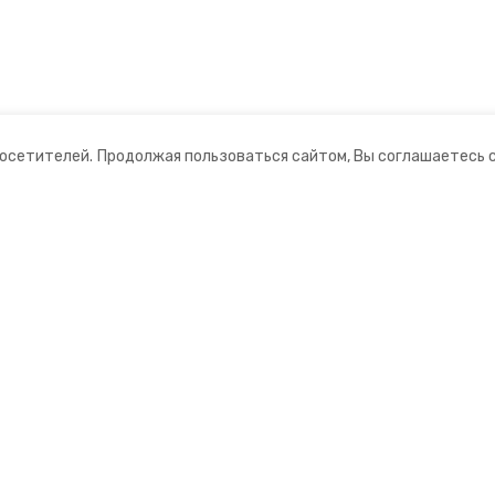
посетителей.
Продолжая пользоваться сайтом, Вы соглашаетесь 
ании
Мы в соцсетях
ная информация
нты
ционный портал»
ионное агентство»