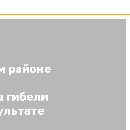
м районе
а гибели
ультате