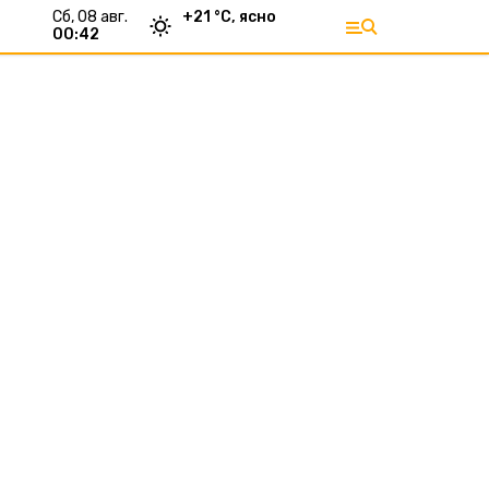
сб, 08 авг.
+
21
°С,
ясно
00:42