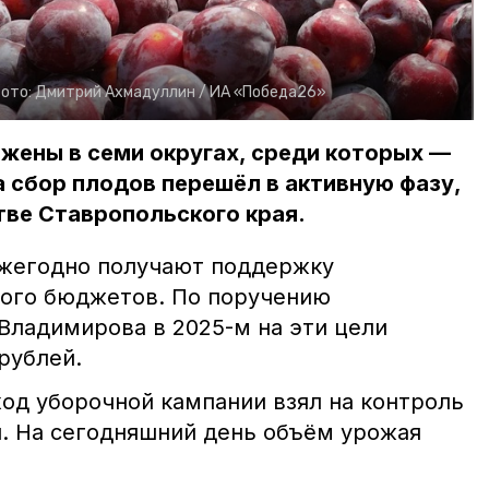
ото:
Дмитрий Ахмадуллин /
ИА «Победа26»
жены в семи округах, среди которых —
а сбор плодов перешёл в активную фазу,
тве Ставропольского края.
ежегодно получают поддержку
вого бюджетов. По поручению
Владимирова в 2025-м на эти цели
рублей.
ход уборочной кампании взял на контроль
. На сегодняшний день объём урожая