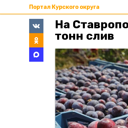
Портал Курского округа
На Ставропо
тонн слив