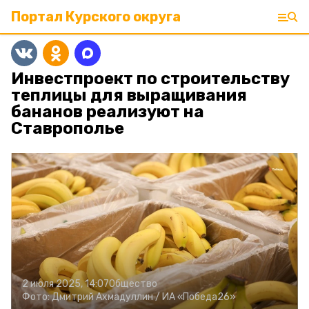
Портал Курского округа
Инвестпроект по строительству
теплицы для выращивания
бананов реализуют на
Ставрополье
2 июля 2025, 14:07
Общество
Фото:
Дмитрий Ахмадуллин /
ИА «Победа26»