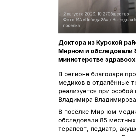
2 августа 2023, 10:27
Общество
Фото:
ИА «Победа26» /
Выездная б
посёлка
Доктора из Курской рай
Мирном и обследовали 8
министерстве здравоох
В регионе благодаря пр
медиков в отдалённые т
реализуется при особой
Владимира Владимирова.
В посёлке Мирном медик
обследовали 85 местных
терапевт, педиатр, акуш