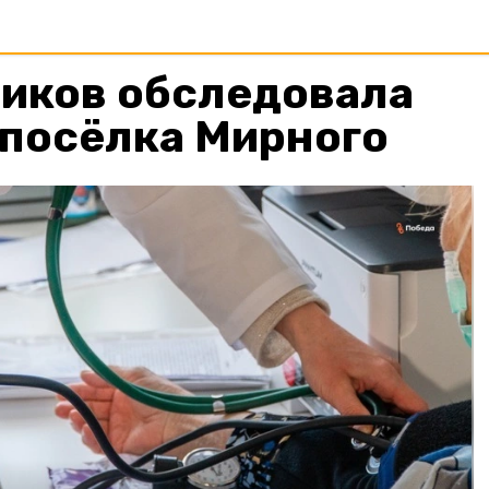
диков обследовала
 посёлка Мирного