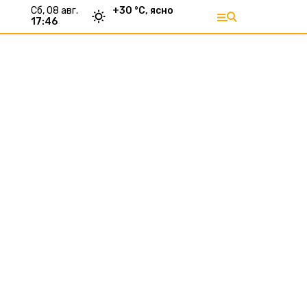
сб, 08 авг.
+
30
°С,
ясно
17:46