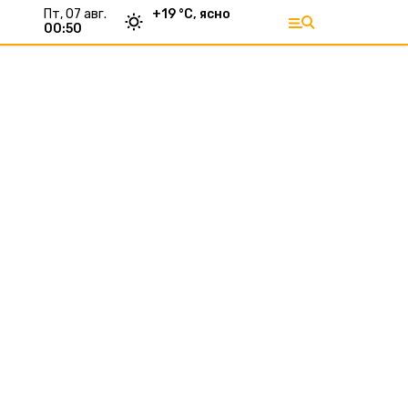
пт, 07 авг.
+
19
°С,
ясно
00:50