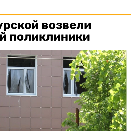
урской возвели
ой поликлиники