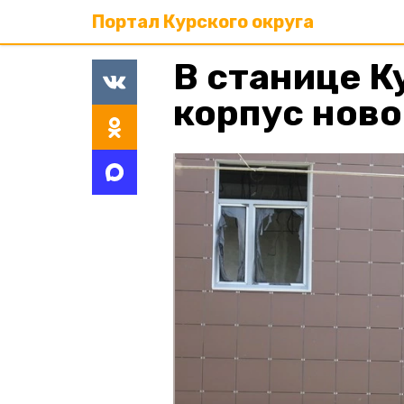
Портал Курского округа
В станице К
корпус нов