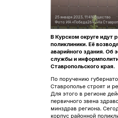
25 января 2023, 11:41
Общество
Фото:
ИА «Победа26» /
На Ставроп
В Курском округе идут 
поликлиники. Её возвод
аварийного здания. Об 
службы и информполити
Ставропольского края.
По поручению губернат
Ставрополье строят и р
Для этого в регионе де
первичного звена здрав
минздрав региона. Сего
корпус районной поликли