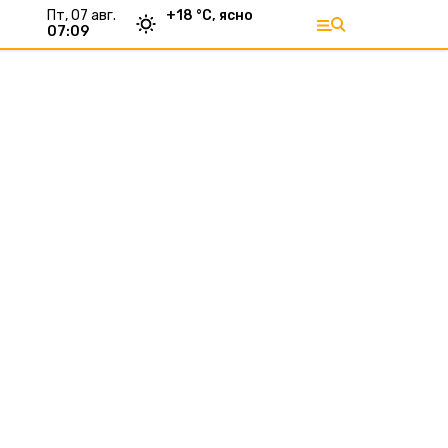
пт, 07 авг.
+
18
°С,
ясно
07:09