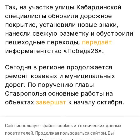
Так, на участке улицы Кабардинской
специалисты обновили дорожное
покрытие, установили новые знаки,
нанесли свежую разметку и обустроили
пешеходные переходы,
передаёт
информагентство «Победа26».
Сегодня в регионе продолжается
ремонт краевых и муниципальных
дорог. По поручению главы
Ставрополья основные работы на
объектах
завершат
к началу октября.
ставропольский край
владимир владимиров
Сайт использует файлы cookies и технических данных
посетителей.
Продолжая пользоваться сайтом, Вы
ремонт дорог
миндор ск