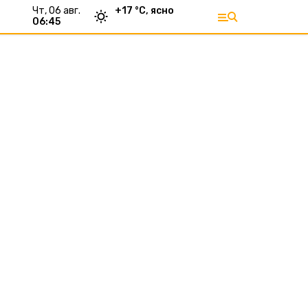
чт, 06 авг.
+
17
°С,
ясно
06:45