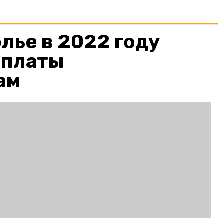
лье в 2022 году
рплаты
ам