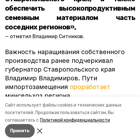
обеспечить высокопродуктивным
семенным материалом часть
соседних регионов»,
отметил Владимир Ситников.
Важность наращивания собственного
производства ранее подчеркивал
губернатор Ставропольского края
Владимир Владимиров. Пути
импортозамещения
проработает
минсельхоз региона.
Сайт использует файлы cookies и технических данных
посетителей.
Продолжая пользоваться сайтом, Вы
ставропольский край
владимир ситников
соглашаетесь с
Политикой конфиденциальности
Принять
Авторы:
Сталина Лесь-Нелина