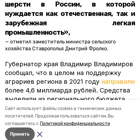
шерсти в России, в которой
нуждается как отечественная, так и
зарубежная легкая
промышленность»,
отметил заместитель министра сельского
хозяйства Ставрополья Дмитрий Фролко.
Губернатор края Владимир Владимиров
сообщал, что в целом на поддержку
аграриев региона в 2021 году
направили
более 4,6 миллиарда рублей. Средства
выделили из регионального бюджета.
Сайт использует файлы cookies и технических данных
посетителей.
Продолжая пользоваться сайтом, Вы
ставропольский край
минсельхоз ск
соглашаетесь с
Политикой конфиденциальности
Принять
Авторы:
Сталина Лесь-Нелина