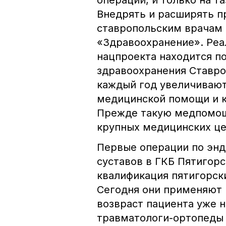
операций, и только на т
Внедрять и расширять 
ставропольским врачам 
«Здравоохранение». Реа
нацпроекта находится п
здравоохранения Ставро
каждый год увеличиваю
медицинской помощи и 
Прежде такую медпомощ
крупных медицинских це
Первые операции по эн
суставов в ГКБ Пятигорс
квалификация пятигорск
Сегодня они применяют 
возвраст пациента уже н
травматологи-ортопеды 