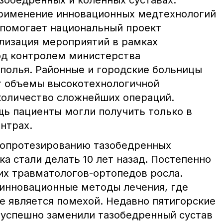
азобедренных и коленных суставах.
применение инновационных медтехнологий
помогает национальный проект
лизация мероприятий в рамках
од контролем министерства
полья. Районные и городские больницы
т объемы высокотехнологичной
количество сложнейших операций.
ь пациенты могли получить только в
нтрах.
допротезированию тазобедренных
ка стали делать 10 лет назад. Постепенно
их травматологов-ортопедов росла.
инновационные методы лечения, где
е является помехой. Недавно пятигорские
успешно заменили тазобедренный сустав