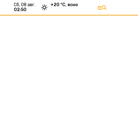
сб, 08 авг.
+
20
°С,
ясно
02:50