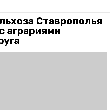
льхоза Ставрополья
с аграриями
руга