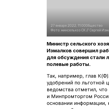
27 января 2022, 11:00
Общество
Фото:
минсельхоз СК //
Сергей Изм
Министр сельского хозя
Измалков совершил рабо
для обсуждения стали л
полевые работы.
Так, например, глав К(Ф
удобрений по льготной 
ведомства отметил, что
и Минпромторгом Росси
основании информации, 