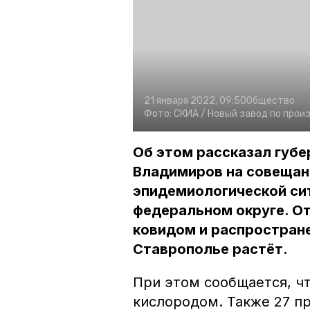
21 января 2022, 09:50
Общество
Фото:
СКИА
/ Новый завод по прои
Об этом рассказал губ
Владимиров на совещан
эпидемиологической си
федеральном округе. О
ковидом и распростран
Ставрополье растёт.
При этом сообщается, ч
кислородом. Также 27 п