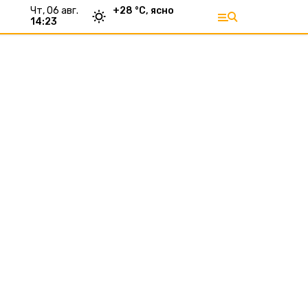
чт, 06 авг.
+
28
°С,
ясно
14:23