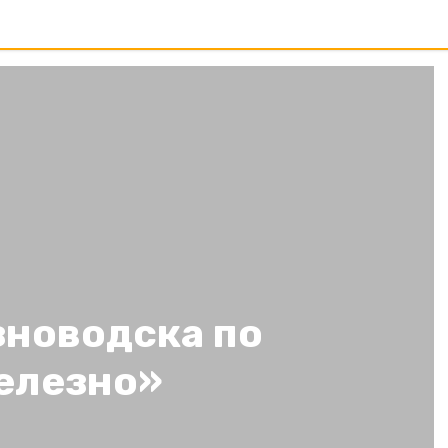
новодска по
елезно»