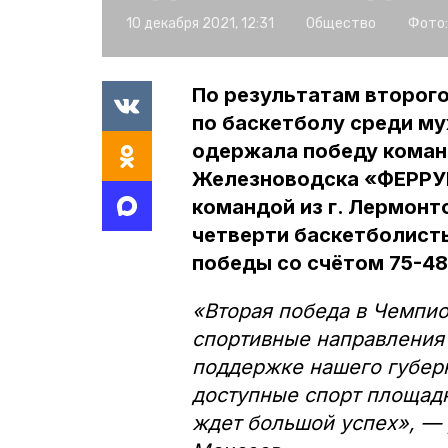
10 декабря 2021, 12:31
Общество
Фото:
По результатам второг
по баскетболу среди м
одержала победу коман
Железноводска «ФЕРРУМ
командой из г. Лермонт
четверти баскетболист
победы со счётом 75-48
«Вторая победа в Чемпи
спортивные направления 
поддержке нашего губер
доступные спорт площадк
ждет большой успех», — 