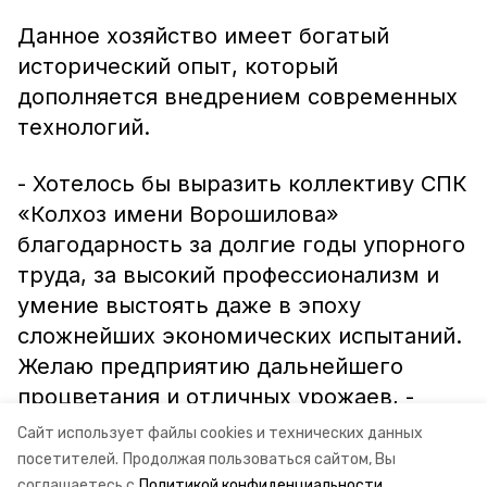
Данное хозяйство имеет богатый
исторический опыт, который
дополняется внедрением современных
технологий.
- Хотелось бы выразить коллективу СПК
«Колхоз имени Ворошилова»
благодарность за долгие годы упорного
труда, за высокий профессионализм и
умение выстоять даже в эпоху
сложнейших экономических испытаний.
Желаю предприятию дальнейшего
процветания и отличных урожаев, -
подчеркнул глава Труновского округа
Сайт использует файлы cookies и технических данных
Евгений Высоцкий.
посетителей.
Продолжая пользоваться сайтом, Вы
соглашаетесь с
Политикой конфиденциальности