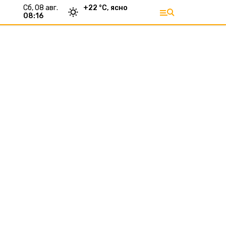
сб, 08 авг.
+
22
°С,
ясно
08:16