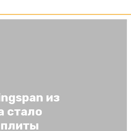
ngspan из
 стало
-плиты