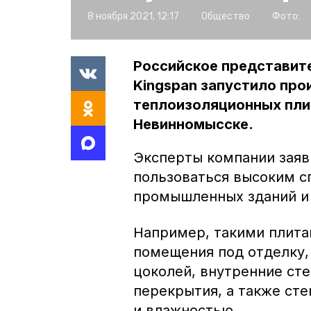
8 ноября 2021, 12:17
Общество
Фото:
Российское представит
Kingspan запустило про
теплоизоляционных плит
Невинномысске.
Эксперты компании заяв
пользоваться высоким с
промышленных зданий и
Например, такими плита
помещения под отделку,
цоколей, внутренние ст
перекрытия, а также ст
и влажностью.