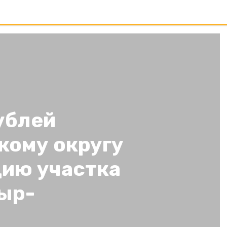
ублей
кому округу
цию участка
ыр-