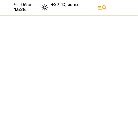
чт, 06 авг.
+
27
°С,
ясно
13:28