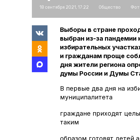
18 сентября 2021, 17:22
Общество
Фот
Выборы в стране проходя
выбран из-за пандемии 
избирательных участках
и гражданам проще соб
дня жители региона оп
думы России и Думы Ст
В первые два дня на изб
муниципалитета
граждане приходят целы
таким
образом готовят детей 