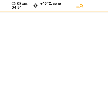
сб, 08 авг.
+
19
°С,
ясно
04:54