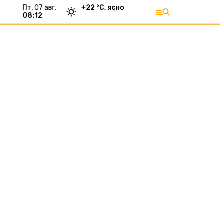
пт, 07 авг.
+
22
°С,
ясно
08:12