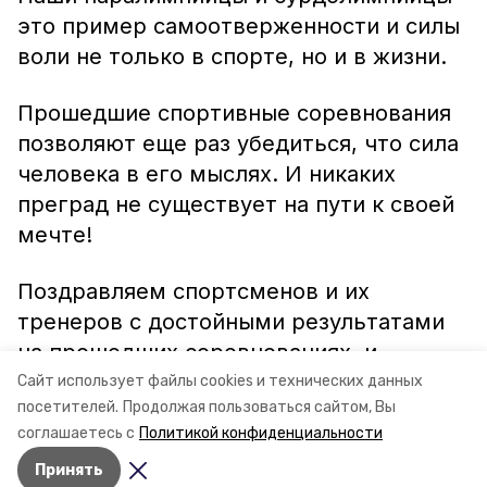
это пример самоотверженности и силы
воли не только в спорте, но и в жизни.
Прошедшие спортивные соревнования
позволяют еще раз убедиться, что сила
человека в его мыслях. И никаких
преград не существует на пути к своей
мечте!
Поздравляем спортсменов и их
тренеров с достойными результатами
на прошедших соревнованиях, и
благодарим всех болельщиков за
Сайт использует файлы cookies и технических данных
посетителей.
Продолжая пользоваться сайтом, Вы
поддержку наших паралимпийцев и
соглашаетесь с
Политикой конфиденциальности
сурдолимпийцев!
Принять