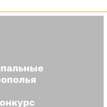
ипальные
рополья
онкурс