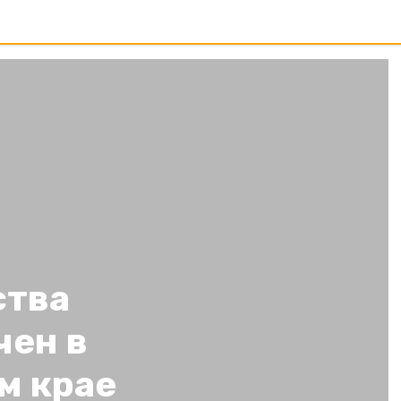
ства
чен в
м крае