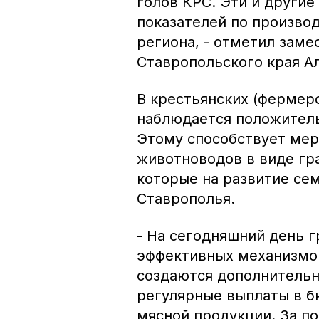
голов КРС. Эти и другие
показателей по произво
региона, - отметил заме
Ставропольского края А
В крестьянских (фермерс
наблюдается положитель
Этому способствует ме
животноводов в виде гр
которые на развитие се
Ставрополья.
- На сегодняшний день г
эффективных механизмов
создаются дополнительн
регулярные выплаты в б
мясной продукции. За п