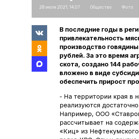
28 июля 2021, 14:07
Общество
Фото:
В последние годы в рег
привлекательность мясн
производство говядины 
рублей. За это время аг
скота, создано 144 раб
вложено в виде субсиди
обеспечить прирост про
- На территории края в 
реализуются достаточно
Например, ООО «Ставроп
рассчитывает на содержа
«Киц» из Нефтекумского