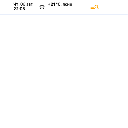
чт, 06 авг.
+
21
°С,
ясно
22:05