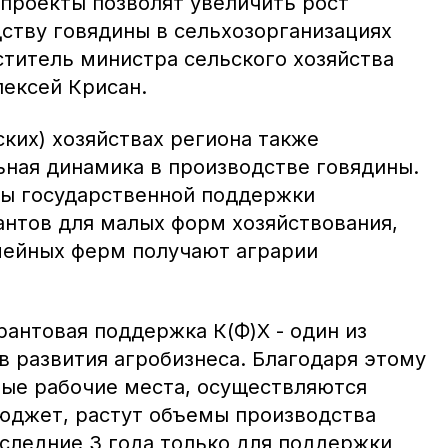
 проекты позволят увеличить рост
дству говядины в сельхозорганизациях
ститель министра сельского хозяйства
лексей Крисан.
ких) хозяйствах региона также
ная динамика в производстве говядины.
ры государственной поддержки
антов для малых форм хозяйствования,
мейных ферм получают аграрии
рантовая поддержка К(Ф)Х - один из
 развития агробизнеса. Благодаря этому
ые рабочие места, осуществляются
юджет, растут объемы производства
оследние 3 года только для поддержки