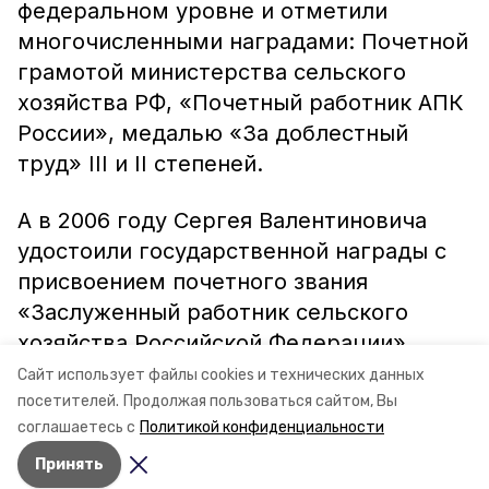
федеральном уровне и отметили
многочисленными наградами: Почетной
грамотой министерства сельского
хозяйства РФ, «Почетный работник АПК
России», медалью «За доблестный
труд» III и II степеней.
А в 2006 году Сергея Валентиновича
удостоили государственной награды с
присвоением почетного звания
«Заслуженный работник сельского
хозяйства Российской Федерации».
Сайт использует файлы cookies и технических данных
Информация, фото: минсельхоз СК
посетителей.
Продолжая пользоваться сайтом, Вы
соглашаетесь с
Политикой конфиденциальности
Принять
Авторы:
Ольга Винницкая