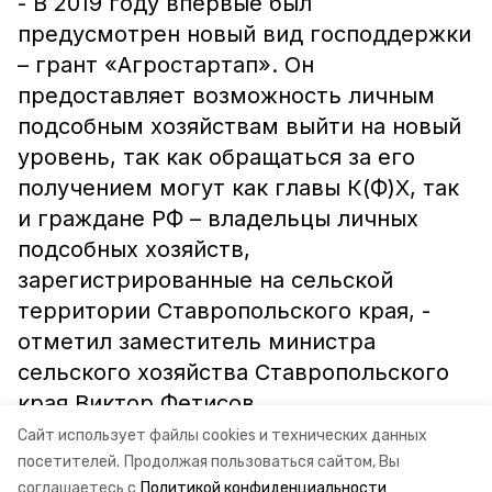
- В 2019 году впервые был
предусмотрен новый вид господдержки
– грант «Агростартап». Он
предоставляет возможность личным
подсобным хозяйствам выйти на новый
уровень, так как обращаться за его
получением могут как главы К(Ф)Х, так
и граждане РФ – владельцы личных
подсобных хозяйств,
зарегистрированные на сельской
территории Ставропольского края, -
отметил заместитель министра
сельского хозяйства Ставропольского
края Виктор Фетисов.
Сайт использует файлы cookies и технических данных
Информация: минсельхоз СК
посетителей.
Продолжая пользоваться сайтом, Вы
соглашаетесь с
Политикой конфиденциальности