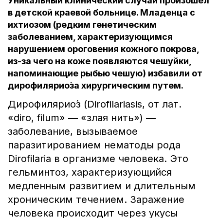
Уникальный клинический случай произошел
в детской краевой больнице. Младенца с
ихтиозом (редким генетическим
заболеванием, характеризующимся
нарушением ороговения кожного покрова,
из-за чего на коже появляются чешуйки,
напоминающие рыбью чешую) избавили от
дирофилярио́за хирургическим путем.
Дирофилярио́з (Dirofilariasis, от лат.
«diro, filum» — «злая нить») —
заболевание, вызываемое
паразитированием нематоды рода
Dirofilaria в организме человека. Это
гельминтоз, характеризующийся
медленным развитием и длительным
хроническим течением. Заражение
человека происходит через укусы