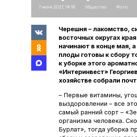
7 июня 2021, 14:18
Общество
Фото:
Черешня – лакомство, с
восточных округах края
начинают в конце мая, 
плоды готовы к сбору то
к уборке этого ароматн
«Интеринвест» Георгиев
хозяйстве собрали почт
– Первые витамины, уго
выздоровлении – все эт
самый ранний сорт – «Зе
организма человека. Ско
Бурлат», тогда уборка п