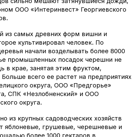
дов сильно мешают затянувшиеся дожди,
роном ООО «Интеринвест» Георгиевского
ов.
й из самых древних форм вишни и
торое культивировал человек. По
еревья начали возделывать более 8000
лье промышленных посадок черешни не
ь в крае, занятая этим фруктом,
. Больше всего ее растет на предприятиях
елицкого округа, ООО «Предгорье»
а, СПК «Незлобненский» и ООО
ского округа.
но из крупных садоводческих хозяйств
т яблоневые, грушевые, черешневые и
ощадью более 1000 гектаров в