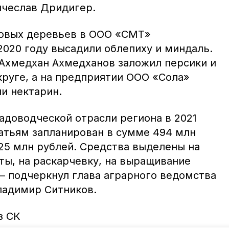
ячеслав Дридигер.
овых деревьев в ООО «СМТ»
2020 году высадили облепиху и миндаль.
Ахмедхан Ахмедханов заложил персики и
круге, а на предприятии ООО «Сола»
и нектарин.
адоводческой отрасли региона в 2021
атьям запланирован в сумме 494 млн
,25 млн рублей. Средства выделены на
ты, на раскарчевку, на выращивание
 – подчеркнул глава аграрного ведомства
ладимир Ситников.
з СК