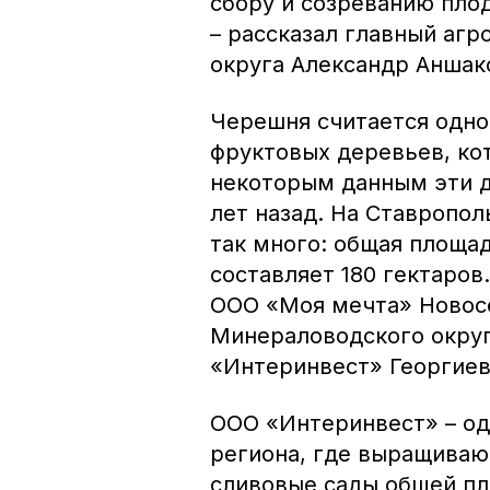
сбору и созреванию пло
– рассказал главный аг
округа Александр Аншак
Черешня считается одно
фруктовых деревьев, ко
некоторым данным эти д
лет назад. На Ставропо
так много: общая площад
составляет 180 гектаров
ООО «Моя мечта» Новос
Минераловодского округ
«Интеринвест» Георгиев
ООО «Интеринвест» – од
региона, где выращиваю
сливовые сады общей пл