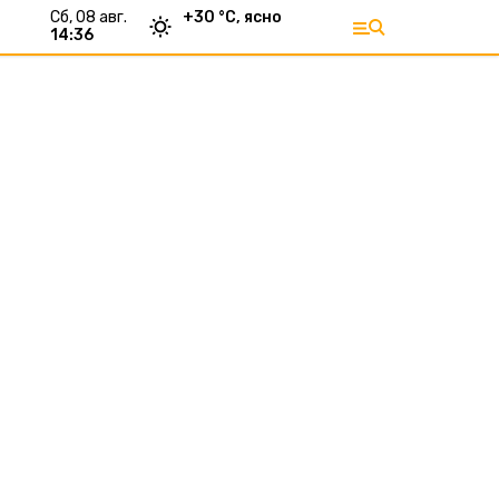
сб, 08 авг.
+
30
°С,
ясно
14:36