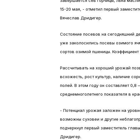
завершается сев горчицы, льна масли
15-20 мая, - отметил первый замести
Вячеслав Дридигер.
Состояние посевов на сегодняшний де
уже заколосились посевы озимого яч
сортов озимой пшеницы. Коэффициент к
Рассчитывать на хороший урожай позв
всхожесть, рост культур, наличие сор
полей. В этом году он составляет 0,8 
среднемноголетнего показателя в кра
- Потенциал урожая заложен на уровне
возможны суховеи и другие неблагопр
подчеркнул первый заместитель глав
Дридигер.