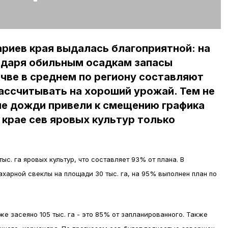
рариев края выдалась благоприятной: на
одаря обильным осадкам запасы
очве в среднем по региону составляют
рассчитывать на хороший урожай. Тем не
е дожди привели к смещению графика
 крае сев яровых культур только
ыс. га яровых культур, что составляет 93% от плана. В
харной свеклы на площади 30 тыс. га, на 95% выполнен план по
уже засеяно 105 тыс. га - это 85% от запланированного. Также