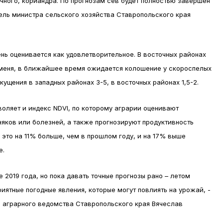
чного, кориандра. По прогнозам сев будет полностью завершен
тель министра сельского хозяйства Ставропольского края
нь оценивается как удовлетворительное. В восточных районах
меня, в ближайшее время ожидается колошение у скороспелых
ущения в западных районах 3-5, в восточных районах 1,5-2.
оляет и индекс NDVI, по которому аграрии оценивают
няков или болезней, а также прогнозируют продуктивность
– это на 11% больше, чем в прошлом году, и на 17% выше
е.
 2019 года, но пока давать точные прогнозы рано – летом
иятные погодные явления, которые могут повлиять на урожай, -
ы аграрного ведомства Ставропольского края Вячеслав