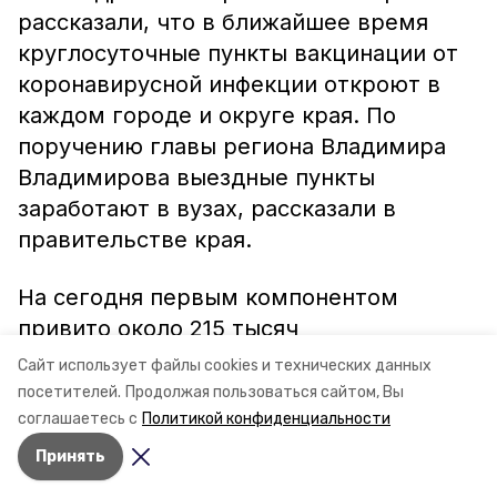
рассказали, что в ближайшее время
круглосуточные пункты вакцинации от
коронавирусной инфекции откроют в
каждом городе и округе края. По
поручению главы региона Владимира
Владимирова выездные пункты
заработают в вузах, рассказали в
правительстве края.
На сегодня первым компонентом
привито около 215 тысяч
ставропольцев, 160 тысяч человек
Сайт использует файлы cookies и технических данных
полностью завершили вакцинацию.
посетителей.
Продолжая пользоваться сайтом, Вы
соглашаетесь с
Политикой конфиденциальности
Принять
Авторы:
Мила Гень