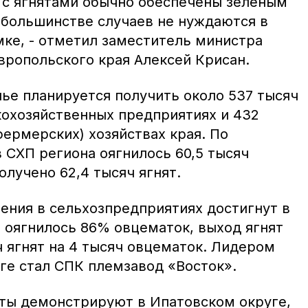
 с ягнятами обычно обеспечены зеленым
большинстве случаев не нуждаются в
ке, - отметил заместитель министра
вропольского края Алексей Крисан.
лье планируется получить около 537 тысяч
скохозяйственных предприятиях и 432
фермерских) хозяйствах края. По
в СХП региона оягнилось 60,5 тысяч
олучено 62,4 тысяч ягнят.
ения в сельхозпредприятиях достигнут в
е оягнилось 86% овцематок, выход ягнят
яч ягнят на 4 тысяч овцематок. Лидером
ге стал СПК племзавод «Восток».
ты демонстрируют в Ипатовском округе,