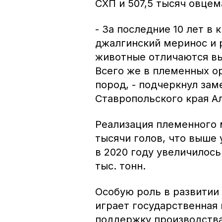
СХП и 507,5 тысяч овцем
- За последние 10 лет в
джалгинский меринос и 
животные отличаются вы
Всего же в племенных о
пород, - подчеркнул зам
Ставропольского края А
Реализация племенного 
тысячи голов, что выше 
в 2020 году увеличилось
тыс. тонн.
Особую роль в развитии
играет государственная
поддержку производства