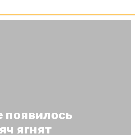
е появилось
сяч ягнят