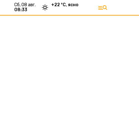
сб, 08 авг.
+
22
°С,
ясно
08:33