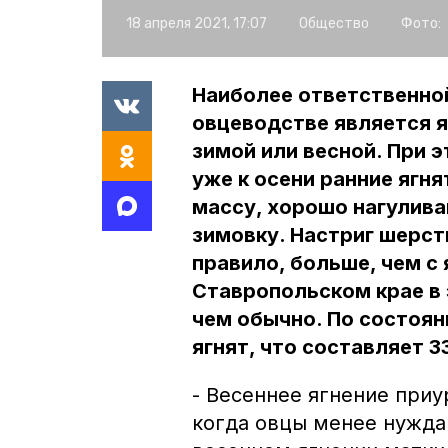
18 апреля 2021, 17:07
Общество
Фото:
Наиболее ответственной
овцеводстве является я
зимой или весной. При 
уже к осени ранние яг
массу, хорошо нагулива
зимовку. Настриг шерсти
правило, больше, чем с 
Ставропольском крае в 
чем обычно. По состоян
ягнят, что составляет 
- Весеннее ягнение приу
когда овцы менее нужда