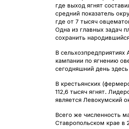
где выход ягнят состави
средний показатель окр
где от 7 тысяч овцематок
Одна из главных задач п
сохранить народившийся
В сельхозпредприятиях 
кампании по ягнению ове
сегодняшний день здесь 
В крестьянских (фермерс
112,6 тысяч ягнят. Лиде
является Левокумский ок
Всего же численность м
Ставропольском крае в 2