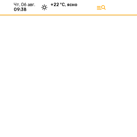
чт, 06 авг.
+
22
°С,
ясно
09:38