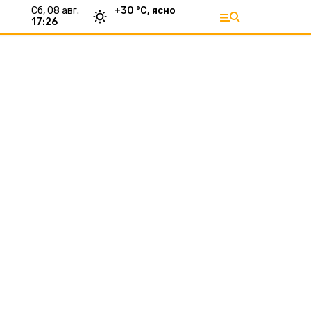
сб, 08 авг.
+
30
°С,
ясно
17:26