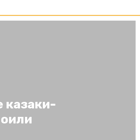
 казаки-
роили