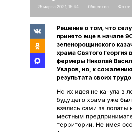
25 марта 2021, 15:44
Общество
Фото:
Решение о том, что сел
принято еще в начале 90
зеленорощинского казач
храма Святого Георгия 
фермеры Николай Васил
Уваров, но, к сожалению
результата своих трудо
Но их идея не канула в л
будущего храма уже был
взялись сами за лопаты 
местным предпринимате
территории. Не имея осо