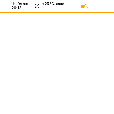
чт, 06 авг.
+
23
°С,
ясно
20:12