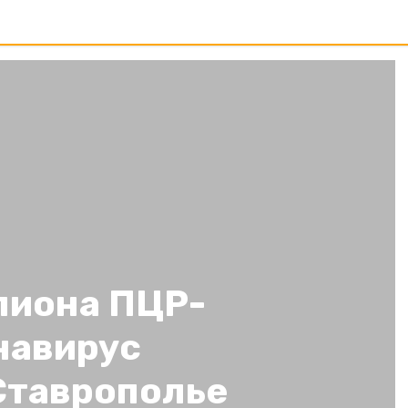
лиона ПЦР-
навирус
Ставрополье