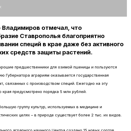
:
р Владимиров отмечал, что
бразие Ставрополья благоприятно
вании специй в крае даже без активного
ких средств защиты растений.
хорошие предшественники для озимой пшеницы и пользуются
ию Губернатора аграриям оказывается государственная
т, связанных с производством специй. Ежегодно на эту
 края предусмотрено порядка 5 млн рублей.
ольшую группу культур, используемых в медицине и
ических целях – в природе существует более 2 тыс. их видов.
ного аграрного научного Центра создано 15 новых сортов