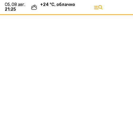
сб, 08 авг.
+
24
°С,
облачно
21:25