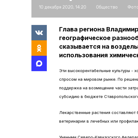
10 декабря 2020, 14:20
Общество
Фото
Глава региона Владими
географическое разноо
сказывается на возделы
использования химичес
Эти высокорентабельные культуры - 
спросом на мировом рынке. По решен
поддержка на возмещение части затра
субсидию в бюджете Ставропольского
Лекарственные растения составляют б
ветеринарии в лечебных или профилакт
Учеными Северо-Кавказского федераль