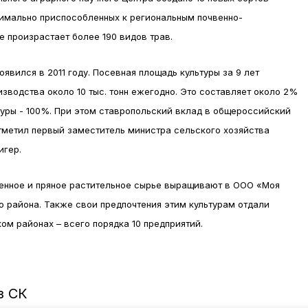
симально приспособленных к региональным почвенно-
е произрастает более 190 видов трав.
оявился в 2011 году. Посевная площадь культуры за 9 лет
изводства около 10 тыс. тонн ежегодно. Это составляет около 2%
туры - 100%. При этом ставропольский вклад в общероссийский
тметил первый заместитель министра сельского хозяйства
игер.
енное и пряное растительное сырье выращивают в ООО «Моя
 района. Также свои предпочтения этим культурам отдали
ом районах – всего порядка 10 предприятий.
з СК