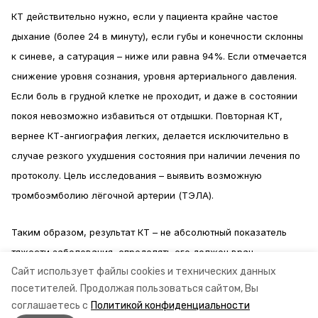
КТ действительно нужно, если у пациента крайне частое
дыхание (более 24 в минуту), если губы и конечности склонны
к синеве, а сатурация – ниже или равна 94%. Если отмечается
снижение уровня сознания, уровня артериального давления.
Если боль в грудной клетке не проходит, и даже в состоянии
покоя невозможно избавиться от отдышки. Повторная КТ,
вернее КТ-ангиография легких, делается исключительно в
случае резкого ухудшения состояния при наличии лечения по
протоколу. Цель исследования – выявить возможную
тромбоэмболию лёгочной артерии (ТЭЛА).
Таким образом, результат КТ – не абсолютный показатель
тяжести заболевания, определять его должен врач.
Сайт использует файлы cookies и технических данных
посетителей.
Продолжая пользоваться сайтом, Вы
Информация: Министерство здравоохранения Ставропольского края
соглашаетесь с
Политикой конфиденциальности