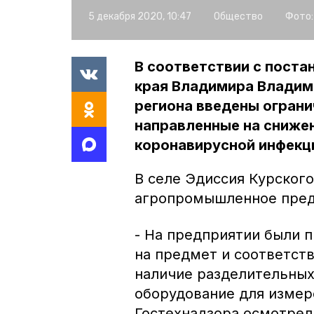
5 декабря 2020, 10:47
Общество
Фото:
В соответствии с пост
края Владимира Владими
региона введены ограни
направленные на сниже
коронавирусной инфекци
В селе Эдиссия Курског
агропромышленное пред
- На предприятии были 
на предмет и соответст
наличие разделительных
оборудование для измер
Гостехнадзора осмотрел